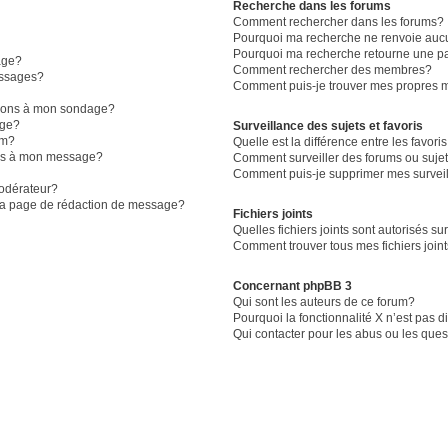
Recherche dans les forums
Comment rechercher dans les forums?
Pourquoi ma recherche ne renvoie aucu
Pourquoi ma recherche retourne une p
age?
Comment rechercher des membres?
essages?
Comment puis-je trouver mes propres m
ptions à mon sondage?
age?
Surveillance des sujets et favoris
um?
Quelle est la différence entre les favoris
iers à mon message?
Comment surveiller des forums ou sujet
Comment puis-je supprimer mes surveil
odérateur?
 la page de rédaction de message?
Fichiers joints
Quelles fichiers joints sont autorisés su
Comment trouver tous mes fichiers join
Concernant phpBB 3
Qui sont les auteurs de ce forum?
Pourquoi la fonctionnalité X n’est pas 
Qui contacter pour les abus ou les que