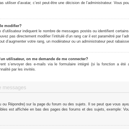
s utiliser d’avatar, c’est peut-être une décision de l’administrateur. Vous p
le modifier?
d’utilisateur indiquent le nombre de messages postés ou identifient certains 
vez pas directement modifier l’intitulé d’un rang car il est paramétré par l’
ut d’augmenter votre rang, un modérateur ou un administrateur peut rabaiss
un utilisateur, on me demande de me connecter?
vent s’envoyer des e-mails via le formulaire intégré (si la fonction a été a
alité par les invités.
de messages
 ou Répondre) sur la page du forum ou des sujets. Il se peut que vous ayez 
ibles est affichée en bas des pages des forums et des sujets, exemple: V