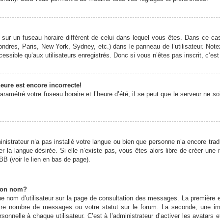
it sur un fuseau horaire différent de celui dans lequel vous êtes. Dans ce 
ondres, Paris, New York, Sydney, etc.) dans le panneau de l’utilisateur. Note
ssible qu’aux utilisateurs enregistrés. Donc si vous n’êtes pas inscrit, c’est
eure est encore incorrecte!
ramétré votre fuseau horaire et l’heure d’été, il se peut que le serveur ne s
ministrateur n’a pas installé votre langue ou bien que personne n’a encore t
er la langue désirée. Si elle n’existe pas, vous êtes alors libre de créer une
BB (voir le lien en bas de page).
mon nom?
e nom d’utilisateur sur la page de consultation des messages. La première 
otre nombre de messages ou votre statut sur le forum. La seconde, une 
onnelle à chaque utilisateur. C’est à l’administrateur d’activer les avatars 