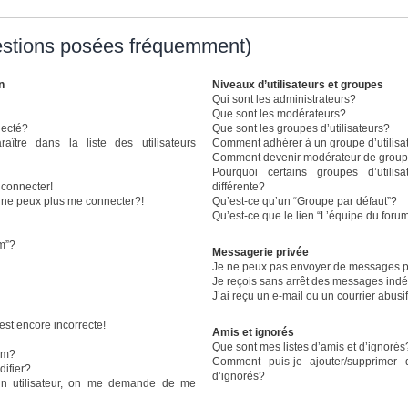
estions posées fréquemment)
n
Niveaux d’utilisateurs et groupes
Qui sont les administrateurs?
Que sont les modérateurs?
necté?
Que sont les groupes d’utilisateurs?
re dans la liste des utilisateurs
Comment adhérer à un groupe d’utilisa
Comment devenir modérateur de grou
Pourquoi certains groupes d’utili
 connecter!
différente?
e ne peux plus me connecter?!
Qu’est-ce qu’un “Groupe par défaut”?
Qu’est-ce que le lien “L’équipe du foru
um”?
Messagerie privée
Je ne peux pas envoyer de messages p
Je reçois sans arrêt des messages indé
J’ai reçu un e-mail ou un courrier abusif
est encore incorrecte!
Amis et ignorés
Que sont mes listes d’amis et d’ignorés
om?
Comment puis-je ajouter/supprimer 
ifier?
d’ignorés?
n utilisateur, on me demande de me