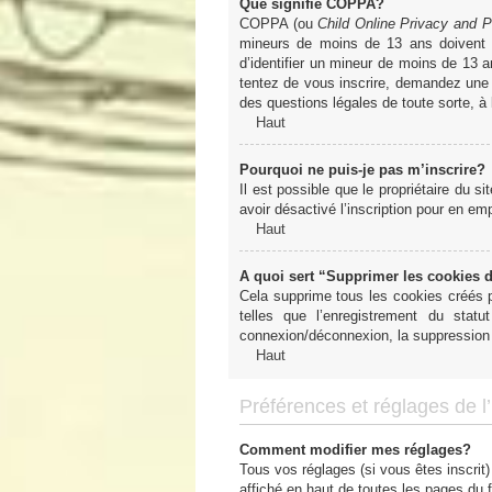
Que signifie COPPA?
COPPA (ou
Child Online Privacy and P
mineurs de moins de 13 ans doivent 
d’identifier un mineur de moins de 13 a
tentez de vous inscrire, demandez une a
des questions légales de toute sorte, à
Haut
Pourquoi ne puis-je pas m’inscrire?
Il est possible que le propriétaire du si
avoir désactivé l’inscription pour en e
Haut
A quoi sert “Supprimer les cookies 
Cela supprime tous les cookies créés pa
telles que l’enregistrement du sta
connexion/déconnexion, la suppression 
Haut
Préférences et réglages de l’u
Comment modifier mes réglages?
Tous vos réglages (si vous êtes inscrit)
affiché en haut de toutes les pages du 