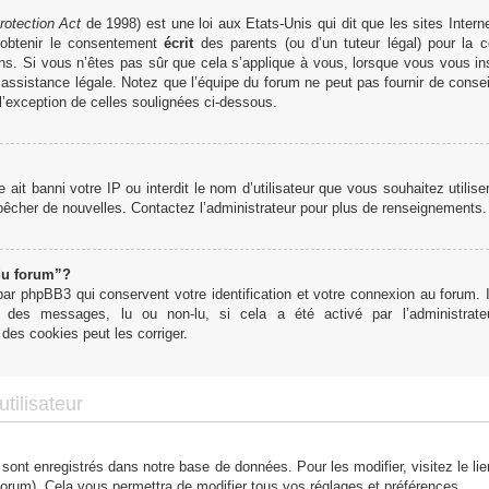
rotection Act
de 1998) est une loi aux Etats-Unis qui dit que les sites Interne
obtenir le consentement
écrit
des parents (ou d’un tuteur légal) pour la c
ns. Si vous n’êtes pas sûr que cela s’applique à vous, lorsque vous vous in
ssistance légale. Notez que l’équipe du forum ne peut pas fournir de conseil
 l’exception de celles soulignées ci-dessous.
te ait banni votre IP ou interdit le nom d’utilisateur que vous souhaitez utilis
mpêcher de nouvelles. Contactez l’administrateur pour plus de renseignements.
du forum”?
r phpBB3 qui conservent votre identification et votre connexion au forum. I
tut des messages, lu ou non-lu, si cela a été activé par l’administra
des cookies peut les corriger.
tilisateur
 sont enregistrés dans notre base de données. Pour les modifier, visitez le li
forum). Cela vous permettra de modifier tous vos réglages et préférences.