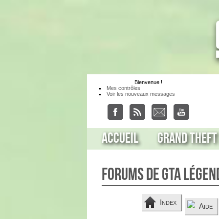
Bienvenue
!
Mes contrôles
Voir les nouveaux messages
Accueil
Grand Theft
Forums de GTA Légen
Index
Aide