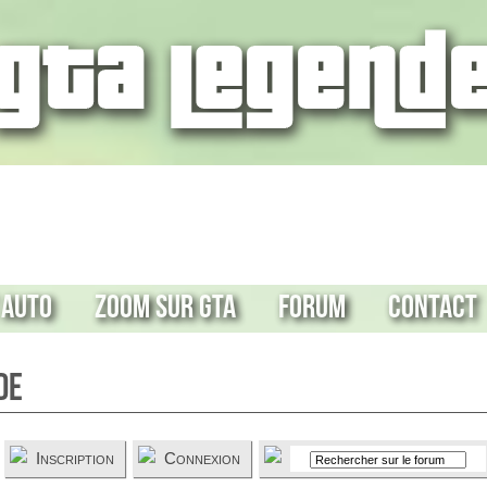
 Auto
Zoom sur GTA
Forum
Contact
de
Inscription
Connexion