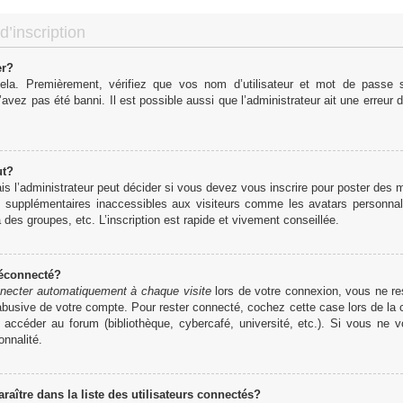
d’inscription
er?
cela. Premièrement, vérifiez que vos nom d’utilisateur et mot de passe so
’avez pas été banni. Il est possible aussi que l’administrateur ait une erreur d
ut?
 l’administrateur peut décider si vous devez vous inscrire pour poster des me
s supplémentaires inaccessibles aux visiteurs comme les avatars personnali
des groupes, etc. L’inscription est rapide et vivement conseillée.
déconnecté?
necter automatiquement à chaque visite
lors de votre connexion, vous ne r
 abusive de votre compte. Pour rester connecté, cochez cette case lors de l
r accéder au forum (bibliothèque, cybercafé, université, etc.). Si vous ne 
onnalité.
tre dans la liste des utilisateurs connectés?