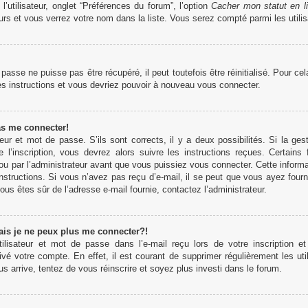
’utilisateur, onglet “Préférences du forum”, l’option
Cacher mon statut en l
rs et vous verrez votre nom dans la liste. Vous serez compté parmi les utilisa
sse ne puisse pas être récupéré, il peut toutefois être réinitialisé. Pour ce
es instructions et vous devriez pouvoir à nouveau vous connecter.
as me connecter!
teur et mot de passe. S’ils sont corrects, il y a deux possibilités. Si la 
 l’inscription, vous devrez alors suivre les instructions reçues. Certains
u par l’administrateur avant que vous puissiez vous connecter. Cette informati
structions. Si vous n’avez pas reçu d’e-mail, il se peut que vous ayez fourn
 vous êtes sûr de l’adresse e-mail fournie, contactez l’administrateur.
ais je ne peux plus me connecter?!
lisateur et mot de passe dans l’e-mail reçu lors de votre inscription et
ivé votre compte. En effet, il est courant de supprimer régulièrement les uti
us arrive, tentez de vous réinscrire et soyez plus investi dans le forum.