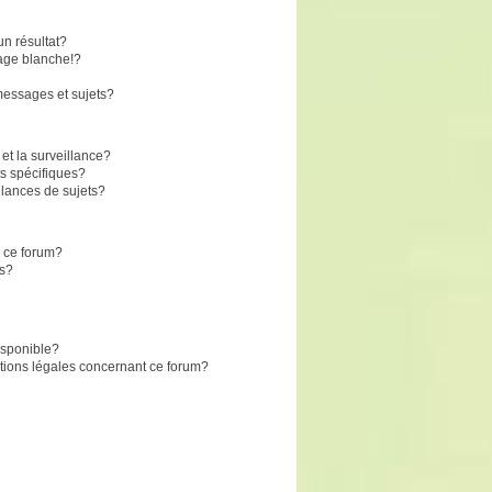
n résultat?
age blanche!?
essages et sujets?
 et la surveillance?
s spécifiques?
lances de sujets?
r ce forum?
ts?
disponible?
stions légales concernant ce forum?