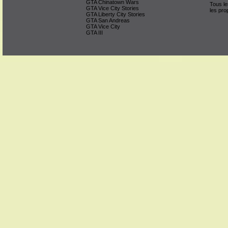
GTA Chinatown Wars
Tous le
GTA Vice City Stories
les pro
GTA Liberty City Stories
GTA San Andreas
GTA Vice City
GTA III