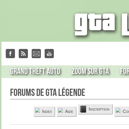
Grand Theft Auto
Zoom sur GTA
Fo
Forums de GTA Légende
Inscription
Index
Aide
Co