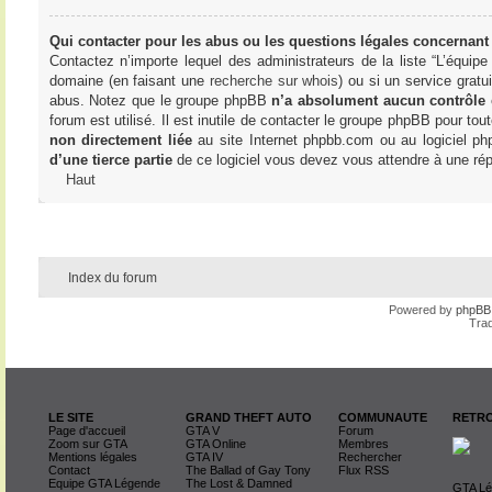
Qui contacter pour les abus ou les questions légales concernant
Contactez n’importe lequel des administrateurs de la liste “L’équip
domaine (en faisant une
recherche sur whois
) ou si un service gratu
abus. Notez que le groupe phpBB
n’a absolument aucun contrôle
forum est utilisé. Il est inutile de contacter le groupe phpBB pour tou
non directement liée
au site Internet phpbb.com ou au logiciel ph
d’une tierce partie
de ce logiciel vous devez vous attendre à une rép
Haut
Index du forum
Powered by
phpBB
Trad
LE SITE
GRAND THEFT AUTO
COMMUNAUTE
RETRO
Page d'accueil
GTA V
Forum
Zoom sur GTA
GTA Online
Membres
Mentions légales
GTA IV
Rechercher
Contact
The Ballad of Gay Tony
Flux RSS
Equipe GTA Légende
The Lost & Damned
GTA Lég